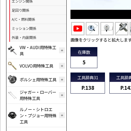
エンジン関係
足回り関係
A/C・燃料関係
ミッション関係
外装・内装関係
画像をクリックすると拡大しま
VW・AUDI用特殊工
在庫数
具
5
VOLVO用特殊工具
工具辞典31
工具辞典
ポルシェ用特殊工具
P.138
P.14
ジャガー・ローバー
用特殊工具
ルノー・シトロエ
ン・プジョー用特殊
工具