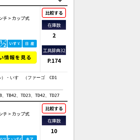
比較する
ンチ
>
カップ式
在庫数
2
工具辞典32
い情報を見る
P.174
ゼル）・いすゞ（ファーゴ CD1
、TB42、TD23、TD42、TD27
比較する
ンチ
>
カップ式
在庫数
10