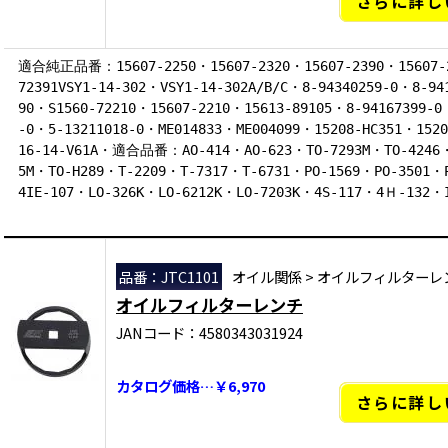
さらに詳し
適合純正品番：15607-2250・15607-2320・15607-2390・15607-2
72391VSY1-14-302・VSY1-14-302A/B/C・8-94340259-0・8-94
90・S1560-72210・15607-2210・15613-89105・8-94167399-0
-0・5-13211018-0・ME014833・ME004099・15208-HC351・1520
16-14-V61A・適合品番：AO-414・AO-623・TO-7293M・TO-4246・
5M・TO-H289・T-2209・T-7317・T-6731・PO-1569・PO-3501・
4IE-107・LO-326K・LO-6212K・LO-7203K・4S-117・4Ｈ-132・
-321・C-752
●適合エンジン:VS、WL、XA、RF、4D56、4D65、4D68、4M40、4BA1
(T)、4BG1、J05C、J07C、N04C-T、S05D、S05C、S05D、R2、4DR
品番：JTC1101
オイル関係
>
オイルフィルターレ
T、4D32、4D33、4D31T、4D34、RF(T)、R2●適合車種：キ
オイルフィルターレンチ
ー・デュトロ・バス・エルフ・ダイナ・トヨエース・コースター・
JANコード：4580343031924
ボンゴ、デリカ、、ギャラン、シャリオ、ストラーダチャレンジャ
カタログ価格…￥6,970
さらに詳し