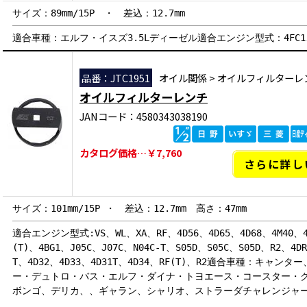
サイズ：89mm/15P ・ 差込：12.7mm
適合車種：エルフ・イスズ3.5Lディーゼル適合エンジン型式：4FC1、4F
品番：JTC1951
オイル関係
>
オイルフィルターレ
オイルフィルターレンチ
JANコード：4580343038190
カタログ価格…￥7,760
さらに詳し
サイズ：101mm/15P ・ 差込：12.7mm 高さ：47mm
適合エンジン型式:VS、WL、XA、RF、4D56、4D65、4D68、4M40、4B
(T)、4BG1、J05C、J07C、N04C-T、S05D、S05C、S05D、R2、4DR
T、4D32、4D33、4D31T、4D34、RF(T)、R2適合車種：キャ
ー・デュトロ・バス・エルフ・ダイナ・トヨエース・コースター・
ボンゴ、デリカ、、ギャラン、シャリオ、ストラーダチャレンジャ