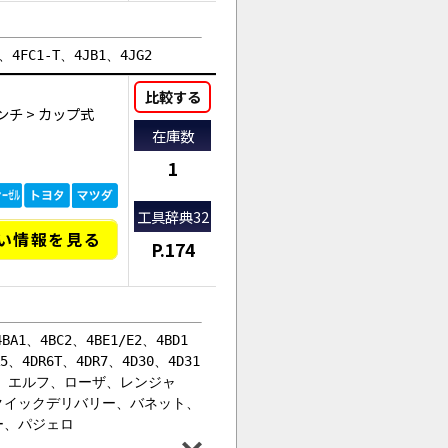
C1-T、4JB1、4JG2
比較する
ンチ
>
カップ式
在庫数
1
工具辞典32
い情報を見る
P.174
A1、4BC2、4BE1/E2、4BD1
5、4DR6T、4DR7、4D30、4D31
ンター、エルフ、ローザ、レンジャ
クイックデリバリー、バネット、
ー、パジェロ