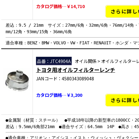
カタログ価格…￥14,710
さらに詳し
差込：9.5 / 21mm サイズ：27mm/6角・32mm/6角・76mm/14角・7
mm/12角・93mm/15角・36mm/6角
適合車種：BENZ・BMW・VOLVO・VW・FIAT・RENAUIT・ホンダ
品番：JTC4904A
オイル関係
>
オイルフィルター
トヨタ用オイルフィルターレンチ
JANコード：4580343089048
カタログ価格…￥3,200
さらに詳し
●金属製（材質：スチール） ●平成18年以降の新型車の1800CC・2
差込：9.5mm/6角部21mm ●適合サイズ：64.5mm 14P ●高さ：45
●適合車種：アリオン・アイシス・イスト・ウィッシュ・ヴォクシ