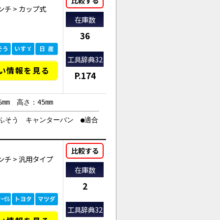
比較する
ンチ
>
カップ式
在庫数
36
工具辞典32
い情報を見る
P.174
6mm 高さ：45mm
三菱ふそう キャンターバン ●適合
比較する
ンチ
>
汎用タイプ
在庫数
2
工具辞典32