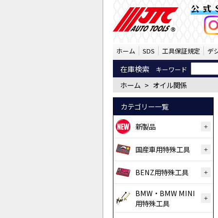
オイル関係 （SST） | 
公式
ホーム
SDS
工具保証規定
デ
在庫検索
キーワード
ホーム
>
オイル関係
カテゴリー一覧
新製品
国産車用特殊工具
BENZ用特殊工具
BMW・BMW MINI
用特殊工具