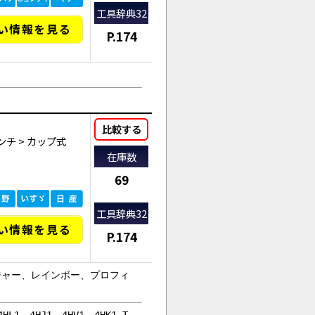
工具辞典32
い情報を見る
P.174
比較する
ンチ
>
カップ式
在庫数
AI商品コンシェルジュ
69
オンライン
工具辞典32
い情報を見る
P.174
mレンジャー、レインボー、プロフィ