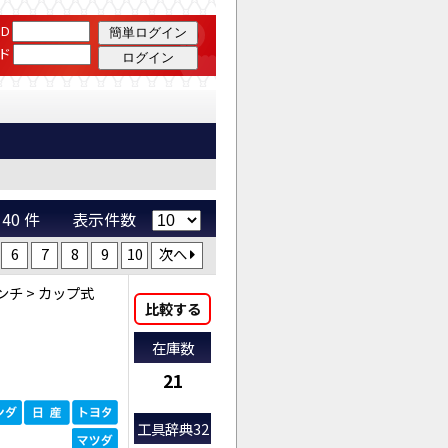
D
ド
 ～ 40 件 表示件数
6
7
8
9
10
次へ
ンチ
>
カップ式
比較する
在庫数
21
工具辞典32