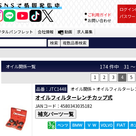
JTC Auto Tools
SNSで情報発信中
ログインI
ご利用ガイド
パスワー
お問い合わせ
ジタルパンフレット
会社情報
動画
求人募集
オイル関係一覧
174 件中 31
1
2
3
4
5
品番：JTC1448
オイル関係
>
オイルフィルターレ
オイルフィルターレンチカップ式
JANコード：4580343035182
補充パーツ一覧