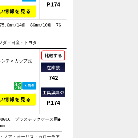
P.174
い情報を見る
5.6mm/14角・86mm/16角・76
・マツダ・日産・トヨタ
比較する
レンチ
>
カップ式
在庫数
742
工具辞典32
い情報を見る
P.174
000CC プラスチックケース用●
mm
ー・ノア・オーリス・カローラア