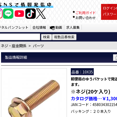
X35） | JTC Auto Tools
SNSで情報発信中
ログインI
ご利用ガイド
パスワー
お問い合わせ
ジタルパンフレット
会社情報
動画
求人募集
ネジ・座金関係
>
パーツ
製品情報詳細
品番：10X35
郵便局のゆうパケットで発
ます。
※ネジ(20ケ入り)
カタログ価格…￥1,30
JANコード：45803430215
バッキング：２０本入り