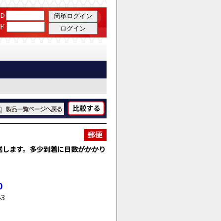
D
ド
比較する
送します。多少到着に日数がかかり
0
43