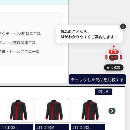
商品のことなら、
アウディ・VW用特殊工具
AIがわかりやすくご案内します！
ブレーキ整備関連工具
特価・セール品工具一覧
JTC
AIに相談
チェックした商品を比較する
閉じる
.
JTCD03L
JTCD03M
JTCD03XL
JTCD13XL