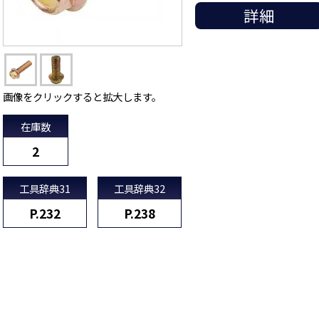
詳細
画像をクリックすると拡大します。
在庫数
2
工具辞典31
工具辞典32
P.232
P.238