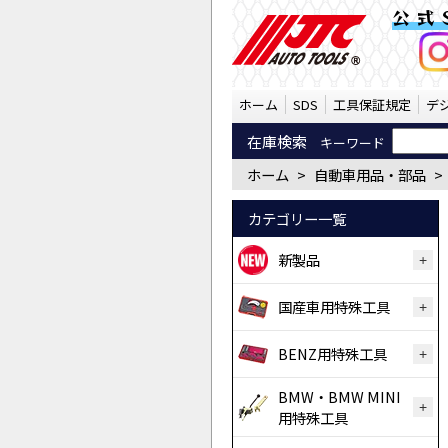
※ネジ(20ケ入り)（10
公式
ホーム
SDS
工具保証規定
デ
在庫検索
キーワード
ホーム
>
自動車用品・部品
>
カテゴリー一覧
新製品
国産車用特殊工具
BENZ用特殊工具
BMW・BMW MINI
用特殊工具