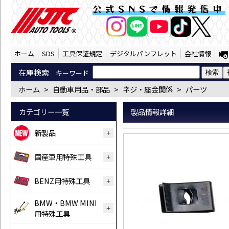
※座金（20ケ入り)（6X21X12B） | JT
公式SNSで情報発信中
AI商品コンシェルジ
オンライン
ホーム
SDS
工具保証規定
デジタルパンフレット
会社情報
在庫検索
キーワード
ホーム
>
自動車用品・部品
>
ネジ・座金関係
>
パーツ
カテゴリー一覧
製品情報詳細
新製品
国産車用特殊工具
BENZ用特殊工具
BMW・BMW MINI
用特殊工具