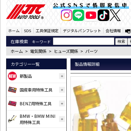
※低背ヒューズ5A 5個入り（ATT-70PCS
公式SNSで情報発信中
AI商品コンシェルジ
オンライン
ホーム
SDS
工具保証規定
デジタルパンフレット
会社情報
在庫検索
キーワード
ホーム
>
電気関係
>
ヒューズ関係
>
パーツ
カテゴリー一覧
製品情報詳細
新製品
国産車用特殊工具
BENZ用特殊工具
BMW・BMW MINI
用特殊工具