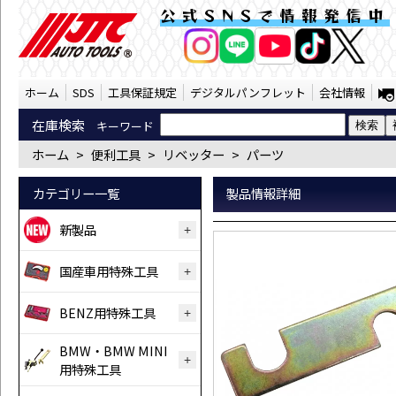
※専用スパナ（GP101-70） | JTC Au
公式SNSで情報発信中
AI商品コンシェルジ
オンライン
ホーム
SDS
工具保証規定
デジタルパンフレット
会社情報
在庫検索
キーワード
ホーム
>
便利工具
>
リベッター
>
パーツ
カテゴリー一覧
製品情報詳細
新製品
国産車用特殊工具
BENZ用特殊工具
BMW・BMW MINI
用特殊工具