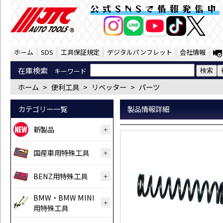
※スプリング（GP102K-06） | JTC A
公式SNSで情報発信中
AI商品コンシェルジ
オンライン
ホーム
SDS
工具保証規定
デジタルパンフレット
会社情報
在庫検索
キーワード
ホーム
>
便利工具
>
リベッター
>
パーツ
カテゴリー一覧
製品情報詳細
新製品
国産車用特殊工具
BENZ用特殊工具
BMW・BMW MINI
用特殊工具