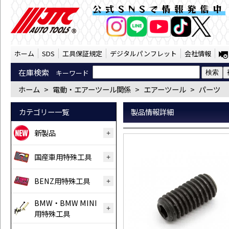
※ネジ3X6(902007)（GP902-7） | JT
公式SNSで情報発信中
AI商品コンシェルジ
オンライン
ホーム
SDS
工具保証規定
デジタルパンフレット
会社情報
在庫検索
キーワード
ホーム
>
電動・エアーツール関係
>
エアーツール
>
パーツ
カテゴリー一覧
製品情報詳細
新製品
国産車用特殊工具
BENZ用特殊工具
BMW・BMW MINI
用特殊工具