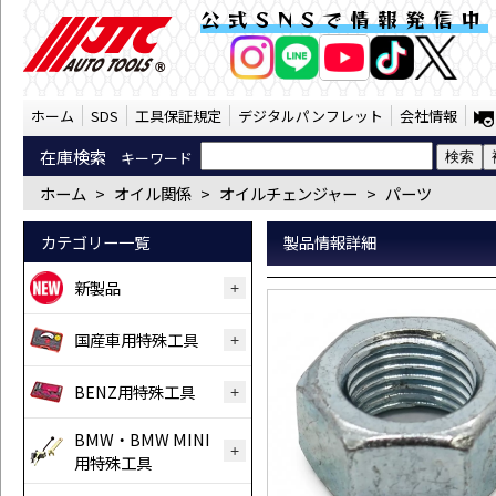
※スクリュー（JTC1020-13） | JTC A
公式SNSで情報発信中
AI商品コンシェルジ
オンライン
ホーム
SDS
工具保証規定
デジタルパンフレット
会社情報
在庫検索
キーワード
ホーム
>
オイル関係
>
オイルチェンジャー
>
パーツ
カテゴリー一覧
製品情報詳細
新製品
国産車用特殊工具
BENZ用特殊工具
BMW・BMW MINI
用特殊工具