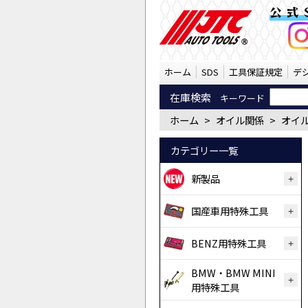
※Oリング（JTC1020-
公式
ホーム
SDS
工具保証規定
デ
在庫検索
キーワード
ホーム
>
オイル関係
>
オイ
カテゴリー一覧
新製品
国産車用特殊工具
BENZ用特殊工具
BMW・BMW MINI
用特殊工具