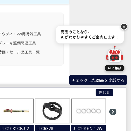
商品のことなら、
アウディ・VW用特殊工具
AIがわかりやすくご案内します！
ブレーキ整備関連工具
特価・セール品工具一覧
JTC
AIに相談
チェックした商品を比較する
閉じる
.
JTC1031CBJ-2
JTC6328
JTC2016N-12W
JTC2016N-