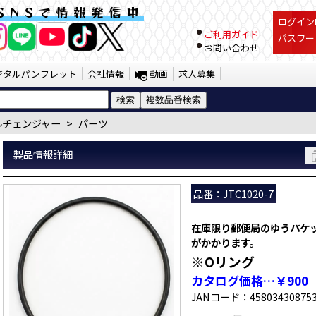
7） | JTC Auto Tools
SNSで情報発信中
ログインI
ご利用ガイド
パスワー
お問い合わせ
ジタルパンフレット
会社情報
動画
求人募集
ルチェンジャー
>
パーツ
製品情報詳細
品番：JTC1020-7
在庫限り郵便局のゆうパケ
がかかります。
※Oリング
カタログ価格…￥900
JANコード：45803430875