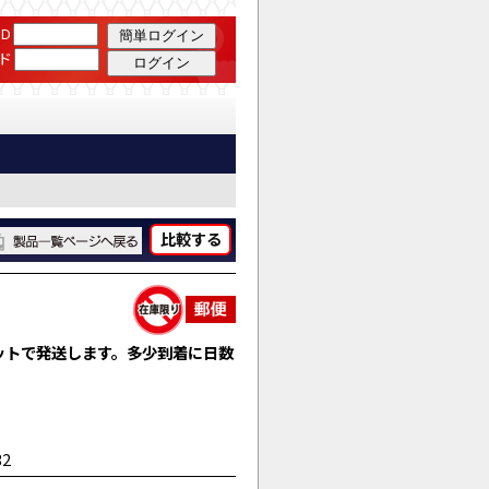
D
ド
比較する
ットで発送します。多少到着に日数
32