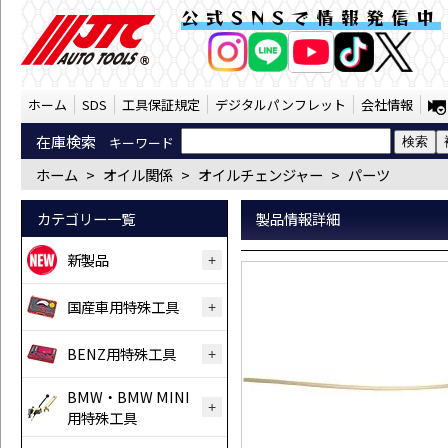
延長用ホース(小)（1000×φ4.5ｍｍ）（J
公式SNSで情報発信中
AI商品コンシェルジ
オンライン
ホーム
SDS
工具保証規定
デジタルパンフレット
会社情報
在庫検索
キーワード
ホーム
>
オイル関係
>
オイルチェンジャー
>
パーツ
カテゴリー一覧
製品情報詳細
新製品
国産車用特殊工具
BENZ用特殊工具
BMW・BMW MINI
用特殊工具