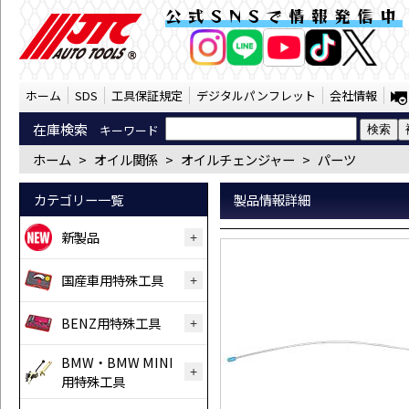
延長用ホース(大)（1000×φ6.5ｍｍ）（J
公式SNSで情報発信中
AI商品コンシェルジ
オンライン
ホーム
SDS
工具保証規定
デジタルパンフレット
会社情報
在庫検索
キーワード
ホーム
>
オイル関係
>
オイルチェンジャー
>
パーツ
カテゴリー一覧
製品情報詳細
新製品
国産車用特殊工具
BENZ用特殊工具
BMW・BMW MINI
用特殊工具