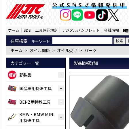
パイプ用スリーブ（JTC1031CA-2） | J
公式SNSで情報発信中
AI商品コンシェルジ
オンライン
ホーム
SDS
工具保証規定
デジタルパンフレット
会社情報
在庫検索
キーワード
ホーム
>
オイル関係
>
オイル受け
>
パーツ
カテゴリー一覧
製品情報詳細
新製品
国産車用特殊工具
BENZ用特殊工具
BMW・BMW MINI
用特殊工具