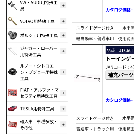
VW・AUDI用特殊工
具
カタログ価格…￥
VOLVO用特殊工具
スライドゲージ付き！ 水平
ポルシェ用特殊工具
軽自動車～普通車用 使用範囲：10
ジャガー・ローバー
品番：JTC601
用特殊工具
トーインゲ
ルノー・シトロエ
JANコード：471
ン・プジョー用特殊
補充パーツ
工具
FIAT・アルファ・マ
セラティ用特殊工具
カタログ価格…￥
TESLA用特殊工具
スライドゲージ付き！ 水平
輸入車 車種多数・
その他
普通車～トラック用 使用範囲：1