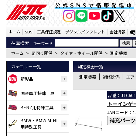
足回り関係 タイヤ・ホイール関係 測定機器
公式SNSで情報発信中
AI商品コンシェルジ
オンライン
ホーム
SDS
工具保証規定
デジタルパンフレット
会社情報
在庫検索
キーワード
ホーム
>
足回り関係
>
タイヤ・ホイール関係
>
測定機器
カテゴリー一覧
測定機器一覧
測定機器
補修関係
エア
新製品
国産車用特殊工具
品番：JTC601
トーインゲ
BENZ用特殊工具
JANコード：471
BMW・BMW MINI
補充パーツ
用特殊工具