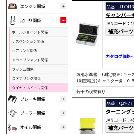
エンジン関係
品番：JTC413
キャンバー
足回り関係
JANコード：458
補充パーツ
ボールジョイント関係
サスペンション関係
ベアリング関係
カタログ価格…￥
ドライブシャフト関係
ブッシュ関係
気泡水準器 (測定範囲)キャス
ステアリング関係
(測定精度)キャスター角：0.
タイヤ・ホイール関係
若干の誤差有り
ブレーキ関係
品番：QJY-ZT
ターニング
プーラー関係
JANコード：458
オイル関係
補充パーツ