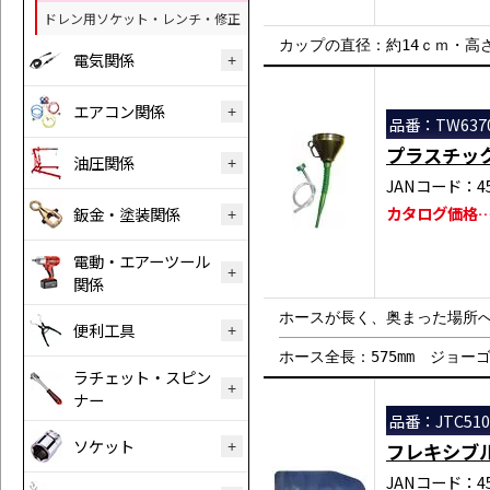
ドレン用ソケット・レンチ・修正
カップの直径：約14ｃｍ・高さ
電気関係
エアコン関係
品番：TW637
プラスチッ
油圧関係
JANコード：458
カタログ価格…￥
鈑金・塗装関係
電動・エアーツール
関係
ホースが長く、奥まった場所
便利工具
ホース全長：575mm ジョーゴ
ラチェット・スピン
ナー
品番：JTC510
ソケット
フレキシブ
JANコード：458