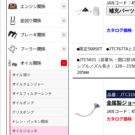
JANコード：458
エンジン関係
補充パーツ
足回り関係
カタログ価格…￥
ブレーキ関係
プーラー関係
●限定500SET ●JTC7677
●JTC5031（容量5L・開口部
オイル関係
シブルノズル長さ：120～215
205mm
オイル受け
オイルチェンジャー
オイルフィルターレンチ
品番：JTC310
金属製ジョ
オイルポンプ
JANコード：458
グリスポンプ
カタログ価格…￥
ドレン・パッキン関係
オイルジョッキ