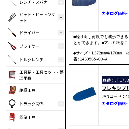
レンチ・スパナ
カタログ価格…￥
ビット・ビットソケ
ット
ドライバー
●繰り返し何度でも成形でき
とができます。●アルミ板を
プライヤー
●サイズ：L372mm×W170m
トルクレンチ
番:1463565-00-A
工具箱・工具セット・整
理用品
品番：JTC783
フレキシブ
絶縁工具
JANコード：458
カタログ価格…￥
トラック関係
認証工具