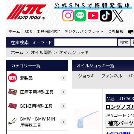
オイル関係 オイルジョッキ （SST） | J
公式SNSで情報発信中
AI商品コンシェルジ
オンライン
ホーム
SDS
工具保証規定
デジタルパンフレット
会社情報
在庫検索
キーワード
ホーム
>
オイル関係
>
オイルジョッキ
カテゴリー一覧
オイルジョッキ一覧
ジョッキ
ファンネル
パ
新製品
国産車用特殊工具
品番：JTC503
BENZ用特殊工具
ロングノズ
JANコード：458
BMW・BMW MINI
補充パーツ
用特殊工具
カタログ価格…￥