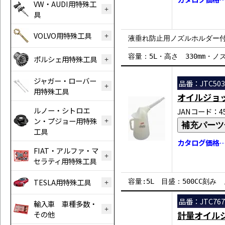
VW・AUDI用特殊工
具
VOLVO用特殊工具
液垂れ防止用ノズルホルダー付き
容量：5L・高さ 330mm・ノズ
ポルシェ用特殊工具
ジャガー・ローバー
品番：JTC503
用特殊工具
オイルジョ
ルノー・シトロエ
JANコード：458
ン・プジョー用特殊
補充パーツ
工具
カタログ価格…￥
FIAT・アルファ・マ
セラティ用特殊工具
TESLA用特殊工具
容量:5L 目盛：500CC刻み 
品番：JTC767
輸入車 車種多数・
その他
計量オイル