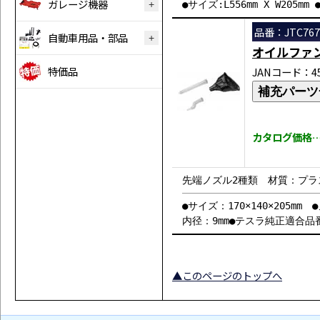
ガレージ機器
●サイズ:L556mm X W205m
品番：JTC767
自動車用品・部品
オイルファ
特価品
JANコード：458
補充パーツ
カタログ価格…￥
先端ノズル2種類 材質：プラ
●サイズ：170×140×205m
内径：9mm●テスラ純正適合品番:1
▲このページのトップへ