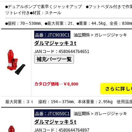
●デュアルポンプで素早くジャッキアップ ●フットペダル付きで作
ツトレイ付き●材質：スチール
●揚程：70～530mm、●最大荷重：2t、●重量：44.5kg、全長：830m
品番：JTC9030C1
油圧関係
>
ガレージジャッキ
ダルマジャッキ３t
JANコード：4580644764651
補充パーツ一覧
カタログ価格…￥8,800
さらに詳し
最大荷重：３ｔ 揚程：194～375mm、本体重量：2.95kg 使用温度
品番：JTC9050C1
油圧関係
>
ガレージジャッキ
ダルマジャッキ５t
JANコード：4580644764897