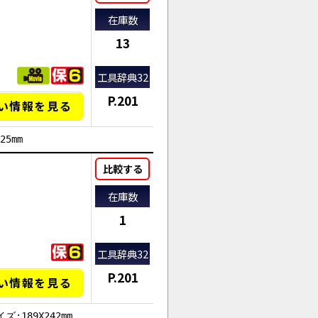
在庫数
13
工具辞典32
P.201
い情報を見る
25mm
AI商品コンシェルジュ
オンライン
比較する
在庫数
1
工具辞典32
P.201
い情報を見る
ズ:189X242mm