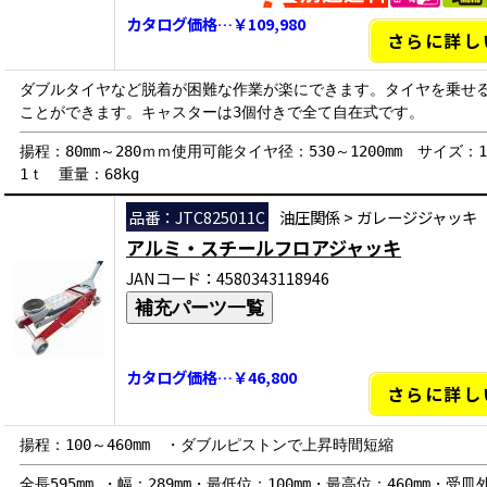
カタログ価格…￥109,980
さらに詳し
ダブルタイヤなど脱着が困難な作業が楽にできます。タイヤを乗せ
ことができます。キャスターは3個付きで全て自在式です。
揚程：80mm～280ｍｍ使用可能タイヤ径：530～1200mm サイズ：10
1ｔ 重量：68kg
品番：JTC825011C
油圧関係
>
ガレージジャッキ
アルミ・スチールフロアジャッキ
JANコード：4580343118946
補充パーツ一覧
カタログ価格…￥46,800
さらに詳し
揚程：100～460mm ・ダブルピストンで上昇時間短縮
全長595mm ・幅：289mm・最低位：100mm・最高位：460mm・受皿