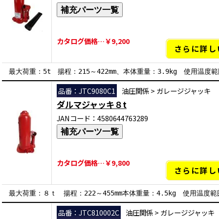
補充パーツ一覧
カタログ価格…￥9,200
さらに詳し
最大荷重：5t 揚程：215～422mm、本体重量：3.9kg 使用温度範
品番：JTC9080C1
油圧関係
>
ガレージジャッキ
ダルマジャッキ８t
JANコード：4580644763289
補充パーツ一覧
カタログ価格…￥9,800
さらに詳し
最大荷重：８ｔ 揚程：222～455mm本体重量：4.5kg 使用温度範囲
品番：JTC810002C
油圧関係
>
ガレージジャッキ