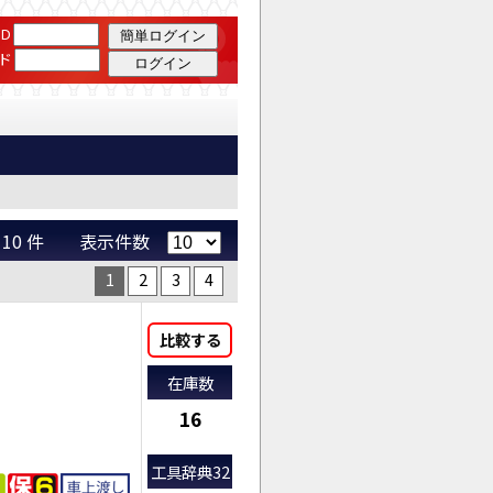
D
ド
 ～ 10 件 表示件数
1
2
3
4
比較する
在庫数
16
工具辞典32