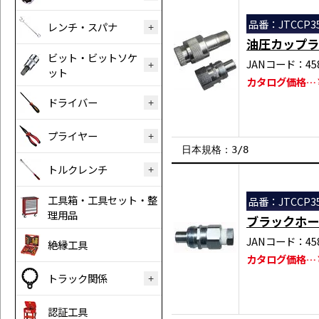
品番：JTCCP3
レンチ・スパナ
油圧カップラ
ビット・ビットソケ
JANコード：458
ット
カタログ価格…￥
ドライバー
プライヤー
日本規格：3/8
トルクレンチ
工具箱・工具セット・整
品番：JTCCP3
理用品
ブラックホー
JANコード：458
絶縁工具
カタログ価格…￥
トラック関係
認証工具