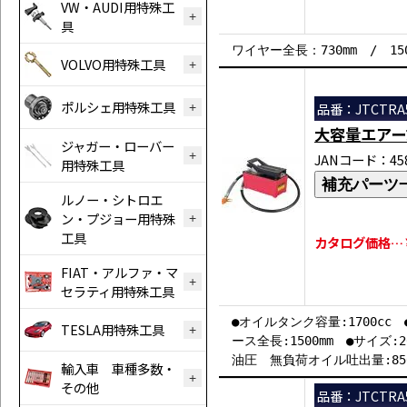
VW・AUDI用特殊工
具
ワイヤー全長：730mm / 15
VOLVO用特殊工具
ポルシェ用特殊工具
品番：JTCTRA5
大容量エアー
ジャガー・ローバー
JANコード：458
用特殊工具
補充パーツ
ルノー・シトロエ
ン・プジョー用特殊
工具
カタログ価格…￥7
FIAT・アルファ・マ
セラティ用特殊工具
●オイルタンク容量:1700cc 
TESLA用特殊工具
ース全長:1500mm ●サイズ:2
油圧 無負荷オイル吐出量:850
輸入車 車種多数・
その他
品番：JTCTRA5