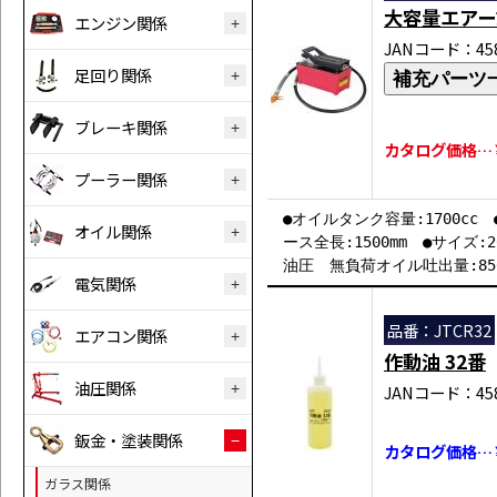
大容量エアー
エンジン関係
JANコード：458
足回り関係
補充パーツ
ブレーキ関係
カタログ価格…￥7
プーラー関係
●オイルタンク容量:1700cc 
オイル関係
ース全長:1500mm ●サイズ:2
油圧 無負荷オイル吐出量:850
電気関係
品番：JTCR32
エアコン関係
作動油 32番
油圧関係
JANコード：458
鈑金・塗装関係
カタログ価格…￥
ガラス関係