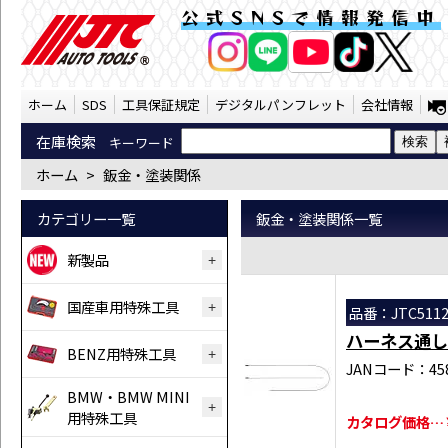
鈑金・塗装関係 （SST） | JTC Auto 
公式SNSで情報発信中
AI商品コンシェルジ
オンライン
ホーム
SDS
工具保証規定
デジタルパンフレット
会社情報
在庫検索
キーワード
ホーム
>
鈑金・塗装関係
カテゴリー一覧
鈑金・塗装関係一覧
新製品
国産車用特殊工具
品番：JTC511
ハーネス通し
BENZ用特殊工具
JANコード：458
BMW・BMW MINI
用特殊工具
カタログ価格…￥