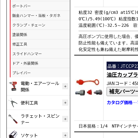
ポートバー
粘度32 密度(g/cm3 at15℃)
鈑金ハンマー・当板・タガネ
0℃)/5.49(100℃) 粘度指数1
クランプ・チェーン
温度範囲(℃)-32.5～226 容量
塗装関係
高圧ポンプに使用した場合、
防止性能も備えています。高
修正工具
化安定性も兼ね備えた耐摩耗
スライドハンマー
ドア・外装関係
品番：JTCCP2
プレイバー
油圧カップラ
電動・エアーツール
JANコード：458
関係
補充パーツ
カタログ価格…￥
便利工具
ラチェット・スピン
ナー
日本規格：1/4 NTPインチ
ソケット