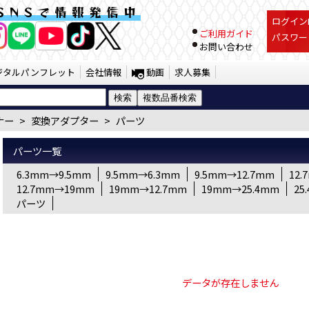
 変換アダプター パーツ（SST） | J
SNSで情報発信中
ログインI
ご利用ガイド
パスワー
お問い合わせ
ジタルパンフレット
会社情報
動画
求人募集
ナー
>
変換アダプター
>
パーツ
パーツ一覧
6.3mm→9.5mm
9.5mm→6.3mm
9.5mm→12.7mm
12.
12.7mm→19mm
19mm→12.7mm
19mm→25.4mm
25
パーツ
データが存在しません