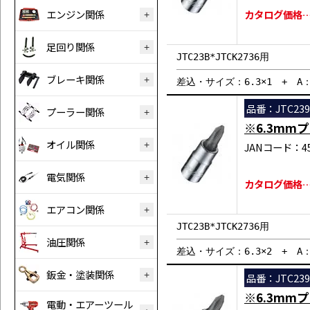
エンジン関係
カタログ価格…
足回り関係
JTC23B*JTCK2736用
ブレーキ関係
差込・サイズ：6.3×1 + A：1
品番：JTC239
プーラー関係
※6.3mm
オイル関係
JANコード：458
電気関係
カタログ価格…
エアコン関係
JTC23B*JTCK2736用
油圧関係
差込・サイズ：6.3×2 + A：1
鈑金・塗装関係
品番：JTC239
※6.3mm
電動・エアーツール