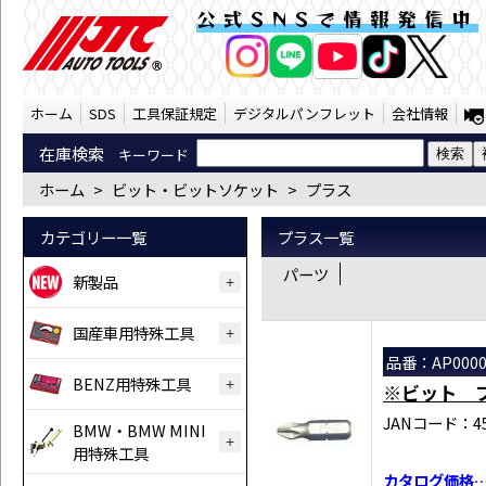
ビット・ビットソケット プラス （SST） |
公式SNSで情報発信中
AI商品コンシェルジ
オンライン
ホーム
SDS
工具保証規定
デジタルパンフレット
会社情報
在庫検索
キーワード
ホーム
>
ビット・ビットソケット
>
プラス
カテゴリー一覧
プラス一覧
パーツ
新製品
国産車用特殊工具
品番：AP0000
BENZ用特殊工具
※ビット プ
JANコード：458
BMW・BMW MINI
用特殊工具
カタログ価格…