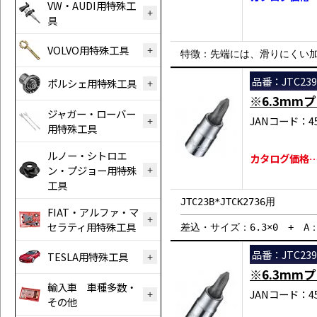
VW・AUDI用特殊工
具
VOLVO用特殊工具
特徴：先端には、滑りにくい
品番：JTC239
ポルシェ用特殊工具
※6.3mm
ジャガー・ローバー
JANコード：458
用特殊工具
ルノー・シトロエ
カタログ価格…
ン・プジョー用特殊
工具
JTC23B*JTCK2736用
FIAT・アルファ・マ
セラティ用特殊工具
差込・サイズ：6.3×0 + A：1
品番：JTC239
TESLA用特殊工具
※6.3mm
輸入車 車種多数・
JANコード：458
その他