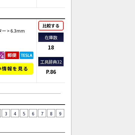
AI商品コンシェルジュ
比較する
ター
>
6.3mm
オンライン
在庫数
18
工具辞典32
い情報を見る
P.86
3
4
5
6
7
8
9