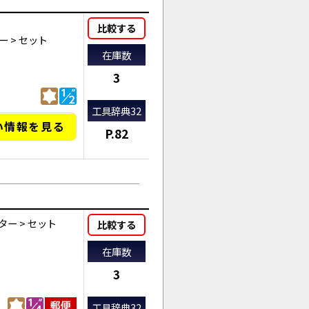
比較する
ー
>
セット
在庫数
3
工具辞典32
い情報を見る
P.82
ター
>
セット
比較する
在庫数
3
工具辞典32