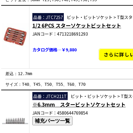
品番：JTC7257
ビット・ビットソケット
>
T型スタ
1/2 6PCS スターソケットビットセット
JANコード：4713218691293
カタログ価格…￥9,880
さらに詳し
差込：12.7mm
サイズ：T40、T45、T50、T55、T60、T70
品番：JTCH211T
ビット・ビットソケット
>
T型ス
※6.3mm スタービットソケットセット
JANコード：4580644769854
補充パーツ一覧