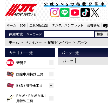
ドライバー 精密ドライバー パーツ（SST）
公式SNSで情報発信中
AI商品コンシェルジ
オンライン
ホーム
SDS
工具保証規定
デジタルパンフレット
会社情報
在庫検索
キーワード
ホーム
>
ドライバー
>
精密ドライバー
>
パーツ
カテゴリー一覧
パーツ一覧
パーツ
新製品
国産車用特殊工具
BENZ用特殊工具
BMW・BMW MINI
用特殊工具