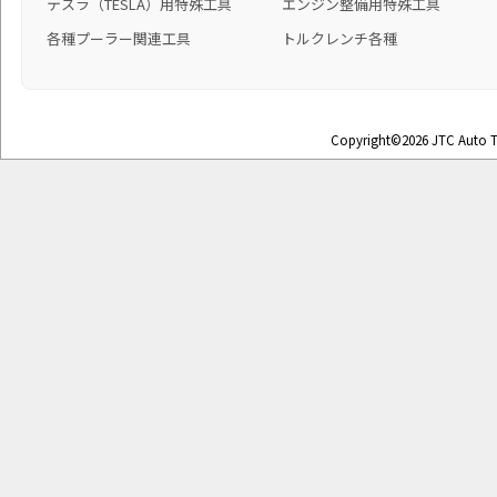
テスラ（TESLA）用特殊工具
エンジン整備用特殊工具
各種プーラー関連工具
トルクレンチ各種
Copyright©2026 JTC Auto To