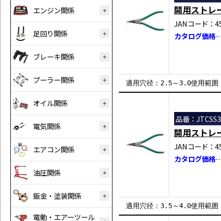
開用ストレ
エンジン関係
JANコード：458
足回り関係
カタログ価格…￥
ブレーキ関係
プーラー関係
適用穴径：2.5～3.0使用範囲：5
オイル関係
品番：JTCSS3
電気関係
開用ストレ
JANコード：458
エアコン関係
カタログ価格…￥
油圧関係
鈑金・塗装関係
適用穴径：3.5～4.0使用範囲：5
電動・エアーツール