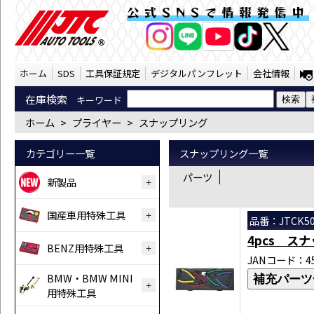
プライヤー スナップリング （SST） | J
公式SNSで情報発信中
AI商品コンシェルジ
オンライン
ホーム
SDS
工具保証規定
デジタルパンフレット
会社情報
在庫検索
キーワード
ホーム
>
プライヤー
>
スナップリング
カテゴリー一覧
スナップリング一覧
パーツ
新製品
国産車用特殊工具
品番：JTCK50
4pcs ス
BENZ用特殊工具
JANコード：458
BMW・BMW MINI
補充パーツ
用特殊工具