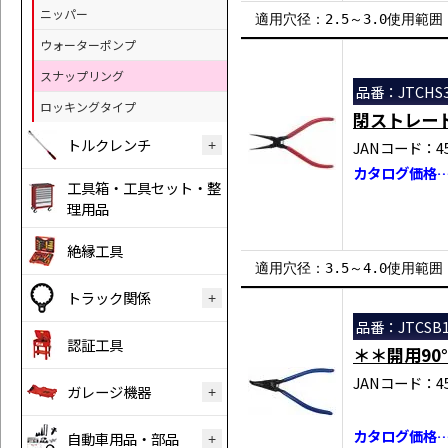
ニッパー
適用穴径：2.5～3.0使用範囲：3
ウォーターポンプ
スナップリング
品番：JTCHS3
ロッキングタイプ
閉ストレー
トルクレンチ
JANコード：458
カタログ価格…￥
工具箱・工具セット・整
理用品
絶縁工具
適用穴径：3.5～4.0使用範囲：5
トラック関係
品番：JTCSB1
認証工具
＊＊開用90
JANコード：458
ガレージ機器
カタログ価格…￥
自動車用品・部品