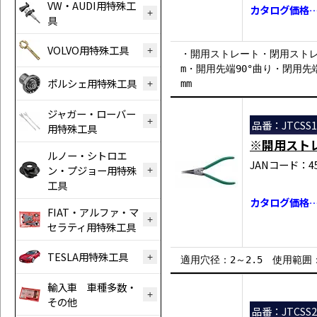
VW・AUDI用特殊工
カタログ価格…￥
具
VOLVO用特殊工具
・開用ストレート・閉用ストレート
m・開用先端90°曲り・閉用先端9
ポルシェ用特殊工具
mm
ジャガー・ローバー
品番：JTCSS1
用特殊工具
※開用スト
ルノー・シトロエ
JANコード：458
ン・プジョー用特殊
工具
カタログ価格…￥
FIAT・アルファ・マ
セラティ用特殊工具
TESLA用特殊工具
適用穴径：2～2.5 使用範囲：3～
輸入車 車種多数・
その他
品番：JTCSS2