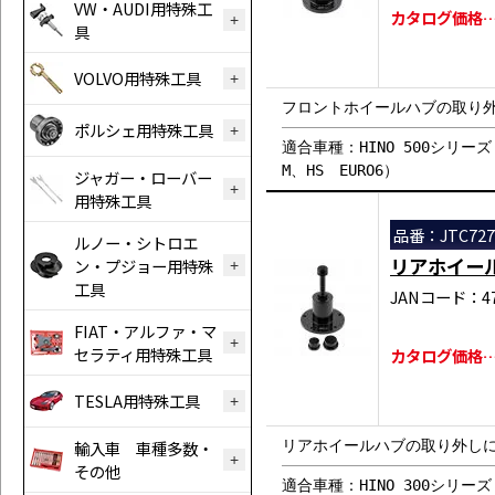
VW・AUDI用特殊工
カタログ価格…￥
具
VOLVO用特殊工具
フロントホイールハブの取り
ポルシェ用特殊工具
適合車種：HINO 500シリーズ
M、HS EURO6）
ジャガー・ローバー
用特殊工具
品番：JTC727
ルノー・シトロエ
リアホイー
ン・プジョー用特殊
工具
JANコード：471
FIAT・アルファ・マ
セラティ用特殊工具
カタログ価格…￥
TESLA用特殊工具
輸入車 車種多数・
リアホイールハブの取り外し
その他
適合車種：HINO 300シリーズ