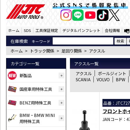
トラック関係 足回り関係 アクスル（SST）
公式SNSで情報発信中
AI商品コンシェルジ
オンライン
ホーム
SDS
工具保証規定
デジタルパンフレット
会社情報
在庫検索
キーワード
ホーム
>
トラック関係
>
足回り関係
>
アクスル
カテゴリー一覧
アクスル一覧
アクスル
ボールジィント
新製品
SCANIA
VOLVO
BPW
国産車用特殊工具
BENZ用特殊工具
品番：JTC727
フロントホ
BMW・BMW MINI
JANコード：471
用特殊工具