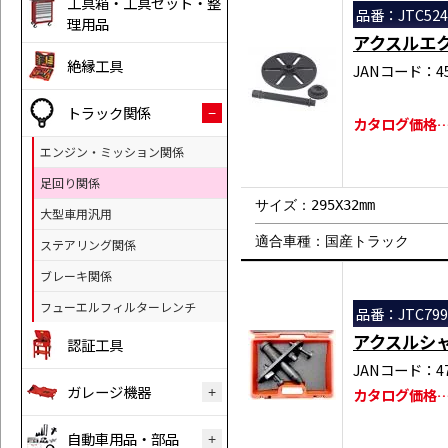
工具箱・工具セット・整
品番：JTC524
理用品
アクスルエ
絶縁工具
JANコード：458
トラック関係
カタログ価格…￥
エンジン・ミッション関係
足回り関係
サイズ：295X32mm
大型車用汎用
適合車種：国産トラック
ステアリング関係
ブレーキ関係
フューエルフィルターレンチ
品番：JTC799
アクスルシ
認証工具
JANコード：471
ガレージ機器
カタログ価格…￥
自動車用品・部品