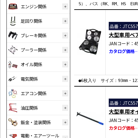
S）、バス（RK、RM、HS EUR
エンジン関係
足回り関係
品番：JTC557
大型車用ベ
ブレーキ関係
JANコード：458
プーラー関係
カタログ価格…￥
オイル関係
電気関係
●6枚入り サイズ：93mm・123m
エアコン関係
品番：JTC557
油圧関係
大型車用オ
JANコード：458
鈑金・塗装関係
カタログ価格…￥
電動・エアーツール