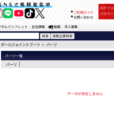
ルジョイントブーツ パーツ（SST） | 
SNSで情報発信中
ログインI
ご利用ガイド
パスワー
お問い合わせ
ジタルパンフレット
会社情報
動画
求人募集
ボールジョイントブーツ
>
パーツ
パーツ一覧
パーツ
データが存在しません