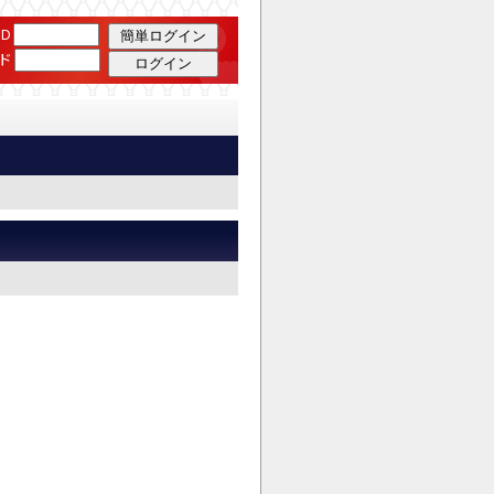
JTC Auto Tools
D
ド