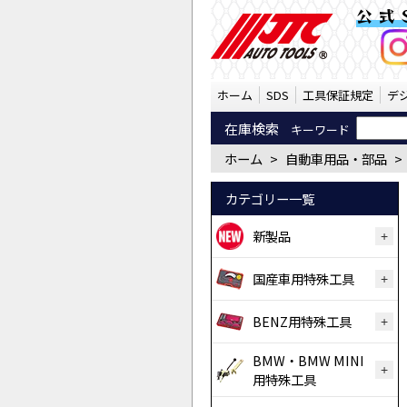
自動車用品・部品 ボー
公式
ホーム
SDS
工具保証規定
デ
在庫検索
キーワード
ホーム
>
自動車用品・部品
>
カテゴリー一覧
新製品
国産車用特殊工具
BENZ用特殊工具
BMW・BMW MINI
用特殊工具