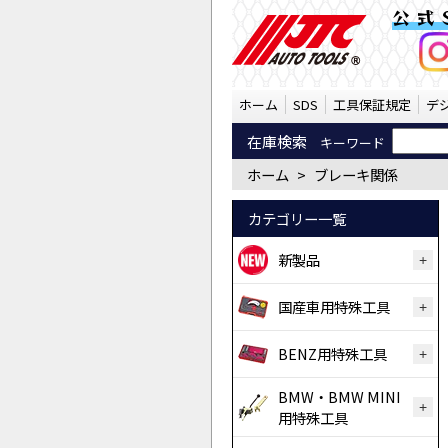
ブレーキ関係 （SST） 
公式
ホーム
SDS
工具保証規定
デ
在庫検索
キーワード
ホーム
>
ブレーキ関係
カテゴリー一覧
新製品
国産車用特殊工具
BENZ用特殊工具
BMW・BMW MINI
用特殊工具