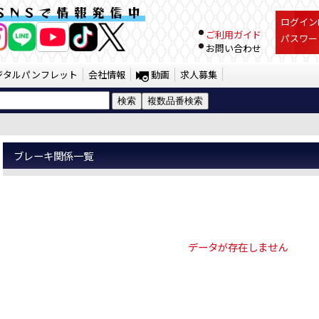
| JTC Auto Tools
SNSで情報発信中
ログインI
ご利用ガイド
パスワー
お問い合わせ
ジタルパンフレット
会社情報
動画
求人募集
ブレーキ関係一覧
データが存在しません