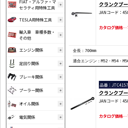
FIAT・アルファ・マ
クランクプー
セラティ用特殊工具
JANコード：458
TESLA用特殊工具
カタログ価格…￥6
輸入車 車種多数・
その他
エンジン関係
全長：700mm
適合エンジン：M52・M54・M5
足回り関係
ブレーキ関係
品番：JTC415
プーラー関係
クランクプー
JANコード：458
オイル関係
カタログ価格…￥1
電気関係