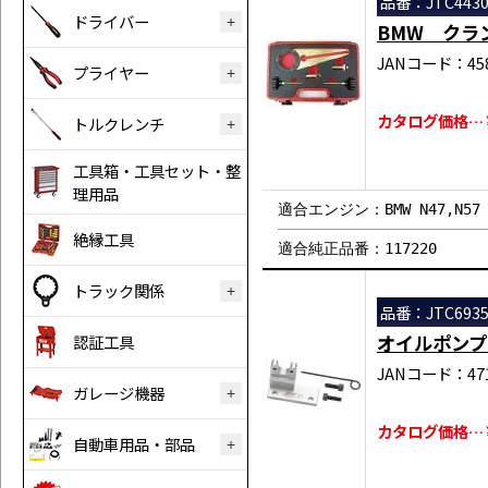
品番：JTC443
ドライバー
BMW クラ
JANコード：458
プライヤー
カタログ価格…￥3
トルクレンチ
工具箱・工具セット・整
理用品
適合エンジン：BMW N47,N57
絶縁工具
適合純正品番：117220
トラック関係
品番：JTC693
オイルポンプ
認証工具
JANコード：471
ガレージ機器
カタログ価格…￥1
自動車用品・部品