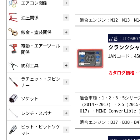
エアコン関係
油圧関係
適合エンジン：N12・N13・N14
鈑金・塗装関係
品番：JTC680
電動・エアーツール
クランクシャ
関係
JANコード：458
便利工具
カタログ価格…￥1
ラチェット・スピン
ナー
ソケット
適合車種：1・2・3・5シリーズ（
（2014～2017）・Ｘ5（2015～
017）・MINI Convertible
レンチ・スパナ
適合エンジン：B37・B38・B47
ビット・ビットソケ
ット