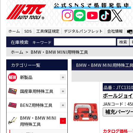
BMW・BMW MINI用特殊工具 （SST） |
公式SNSで情報発信中
AI商品コンシェルジ
オンライン
ホーム
SDS
工具保証規定
デジタルパンフレット
会社情報
在庫検索
キーワード
ホーム
>
BMW・BMW MINI用特殊工具
カテゴリー一覧
BMW・BMW MINI用特殊工
新製品
品番：JTC131
国産車用特殊工具
ボールジョイ
JANコード：458
BENZ用特殊工具
補充パーツ
BMW・BMW MINI
用特殊工具
カタログ価格…￥3