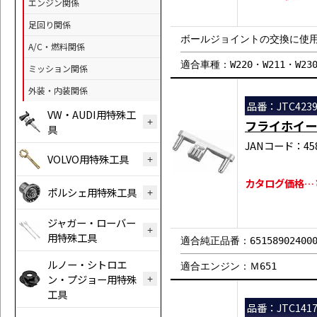
エンジン関係
足回り関係
ボールジョイントの交換に使
A/C・燃料関係
適合車種：W220・W211・W230
ミッション関係
外装・内装関係
品番：JTC423
VW・AUDI用特殊工
フライホイー
具
JANコード：458
VOLVO用特殊工具
カタログ価格…￥2
ポルシェ用特殊工具
ジャガー・ローバー
用特殊工具
適合純正品番：65158902400
ルノー・シトロエ
適合エンジン：Ｍ651
ン・プジョー用特殊
工具
品番：JTC141