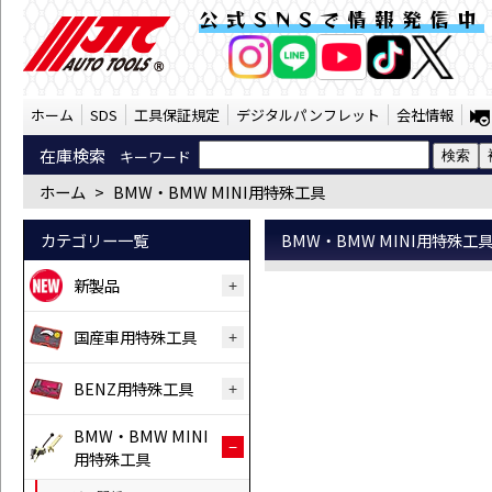
BMW・BMW MINI用特殊工具 （SST） |
公式SNSで情報発信中
AI商品コンシェルジ
オンライン
ホーム
SDS
工具保証規定
デジタルパンフレット
会社情報
在庫検索
キーワード
ホーム
>
BMW・BMW MINI用特殊工具
カテゴリー一覧
BMW・BMW MINI用特殊工
新製品
国産車用特殊工具
BENZ用特殊工具
BMW・BMW MINI
用特殊工具