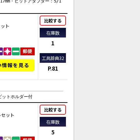
x17mm・ビットアダプター：5/1
比較する
セット
在庫数
1
工具辞典32
い情報を見る
P.81
0°ビットホルダー付
比較する
トセット
在庫数
5