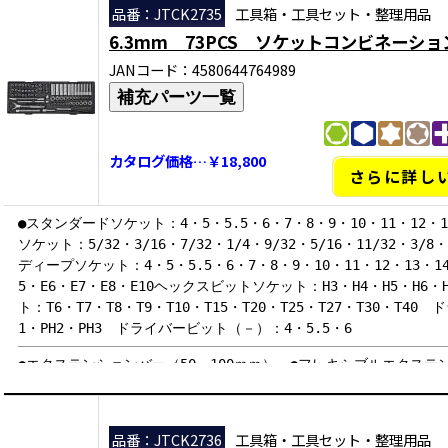
品番：JTCK2735
工具箱・工具セット・整理用品
6.3mm 73PCS ソケットコンビネーシ
JANコード：4580644764989
補充パーツ一覧
カタログ価格…￥18,800
さらに詳し
●スタンダードソケット：4・5・5.5・6・7・8・9・10・11・12・
ソケット：5/32・3/16・7/32・1/4・9/32・5/16・11/32・3/8・
ディープソケット：4・5・5.5・6・7・8・9・10・11・12・13・
5・E6・E7・E8・E10ヘックスビットソケット：H3・H4・H5・H6
ト：T6・T7・T8・T9・T10・T15・T20・T25・T27・T30・T4
1・PH2・PH3 ドライバービット（－）：4・5.5・6
●エクステンションバー（50・100ｍｍ） ●フレキシブルエクステ
ョイント●差込ドライバー ●スライディングバー ●ロータリーラ
品番：JTCK2736
工具箱・工具セット・整理用品