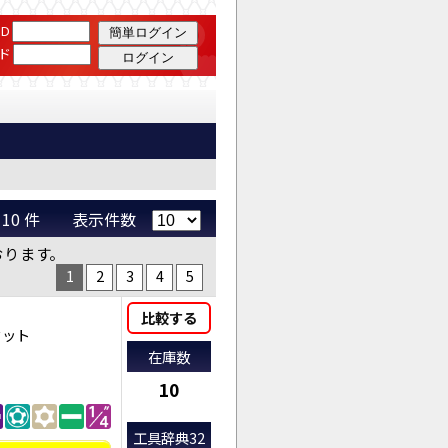
D
ド
 ～ 10 件 表示件数
おります。
1
2
3
4
5
比較する
セット
在庫数
10
工具辞典32