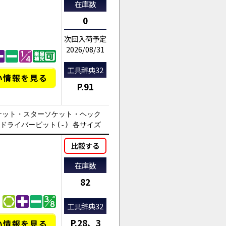
在庫数
0
次回入荷予定
2026/08/31
工具辞典32
い情報を見る
P.91
ケット・スターソケット・ヘック
ドライバービット(-) 各サイズ
比較する
在庫数
82
工具辞典32
AI商品コンシェルジュ
P.28、3
い情報を見る
オンライン