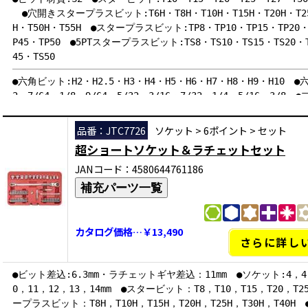
●穴開きスタープラスビット:T6H・T8H・T10H・T15H・T20H・T25H
H・T50H・T55H ●スタープラスビット:TP8・TP10・TP15・TP20・T
P45・TP50 ●5PTスタープラスビット:TS8・TS10・TS15・TS20・T
45・TS50
●六角ビット:H2・H2.5・H3・H4・H5・H6・H7・H8・H9・H10 
2・7/64・1/8・9/64・5/32・3/16・7/32・1/4・5/16・3/8
PH3 ●マイナスビット:FD3・FD4.5・FD6.5・FD8 ●スプラインビ
ビットエクステンション:6.35mmx65mm・10mmx65mm・6.35mmx1
品番：JTC7726
ソケット
>
6ポイント
>
セット
ラチェット：6.35mmx10mm
超ショートソケット＆ラチェットセット
JANコード：4580644761186
補充パーツ一覧
カタログ価格…￥13,490
さらに詳し
●ビット差込:6.3mm・ラチェットギヤ差込：11mm ●ソケット:4，4.
0，11，12，13，14mm ●スタービット：T8，T10，T15，T20，T2
ープラスビット：T8H，T10H，T15H，T20H，T25H，T30H，T40H