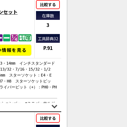
比較する
ョンセット
在庫数
3
工具辞典32
P.91
い情報を見る
13・14mm インチスタンダード
13/32・7/16・15/32・1/2
14mm スターソケット：E4・E
・H7・H8 スターソケットビッ
0 ドライバービット（+）：PH0・PH
ンションバー ●ユニバーサルジ
チェット
比較する