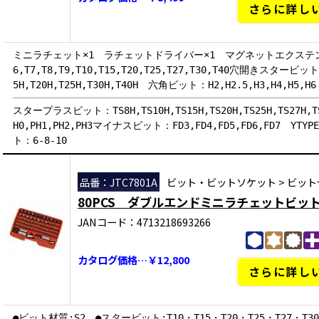
さらに詳し
ミニラチェット×1 ラチェットドライバー×1 マグネットエクステ
6,T7,T8,T9,T10,T15,T20,T25,T27,T30,T40穴開きスタービット：
5H,T20H,T25H,T30H,T40H 六角ビット：H2,H2.5,H3,H4,H5,H6
スタープラスビット：TS8H,TS10H,TS15H,TS20H,TS25H,TS27H
H0,PH1,PH2,PH3マイナスビット：FD3,FD4,FD5,FD6,FD7 YTY
ト：6-8-10
品番：JTC7801A
ビット・ビットソケット
>
ビット
80PCS ダブルエンドミニラチェットビッ
JANコード：4713218693266
カタログ価格…￥12,800
さらに詳し
●ビット材質:S2 ●スタービット:T10・T15・T20・T25・T27・T30・