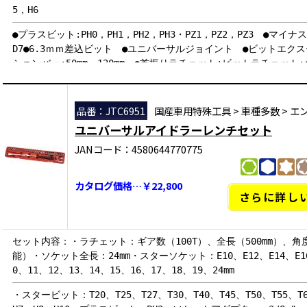
5，H6
●プラスビット:PH0，PH1，PH2，PH3・PZ1，PZ2，PZ3 ●マイナス
D7●6.3ｍｍ差込ビット ●ユニバーサルジョイント ●ビットエクス
ションバー:50mm・120mm ●首振りラチェット+ビットラチェット:全
品番：JTC6951
国産車用特殊工具
>
車種多数
>
エ
ユニバーサルアイドラーレンチセット
JANコード：4580644770775
カタログ価格…￥22,800
さらに詳し
セット内容：・ラチェット：ギア数（100T）、全長（500mm）、角度
能）・ソケット全長：24mm・スターソケット：E10、E12、E14、E1
0、11、12、13、14、15、16、17、18、19、24mm
・スタービット：T20、T25、T27、T30、T40、T45、T50、T55、