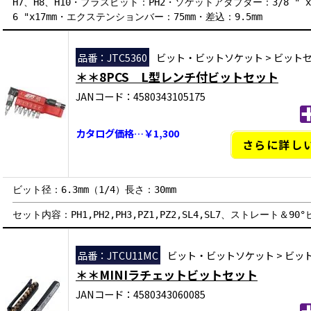
H7、H8、H10・プラスビット：PH2・ソケットアダプター：3/8 " 
6 "x17mm・エクステンションバー：75mm・差込：9.5mm
品番：JTC5360
ビット・ビットソケット
>
ビット
＊＊8PCS L型レンチ付ビットセット
JANコード：4580343105175
カタログ価格…￥1,300
さらに詳し
ビット径：6.3mm（1/4）長さ：30mm
セット内容：PH1,PH2,PH3,PZ1,PZ2,SL4,SL7、ストレート＆9
品番：JTCU11MC
ビット・ビットソケット
>
ビッ
＊＊MINIラチェットビットセット
JANコード：4580343060085