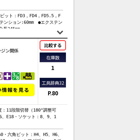
ビット：FD3，FD4，FD5.5，F
テンション:60mm ●エクステン
長245mm
比較する
ンジン関係
在庫数
1
工具辞典32
い情報を見る
P.80
：11段階切替（180°調整可
6、E18・ソケット：8、9、1
T60・六角ビット：H4、H5、H6、