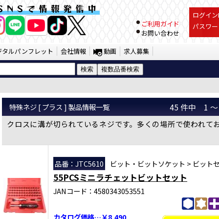
C Auto Tools
SNSで情報発信中
ログインI
ご利用ガイド
パスワー
お問い合わせ
ジタルパンフレット
会社情報
動画
求人募集
特殊ネジ [ プラス ] 製品情報一覧
45 件中 1
クロスに溝が切られているネジです。多くの場所で使われて
品番：JTC5610
ビット・ビットソケット
>
ビット
55PCSミニラチェットビットセット
JANコード：4580343053551
カタログ価格…￥8,490