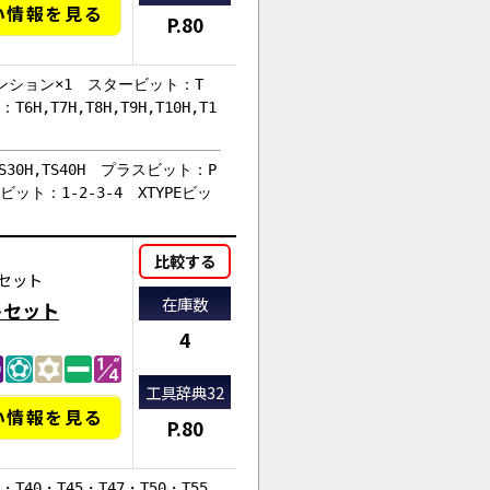
い情報を見る
P.80
ンション×1 スタービット：T
T6H,T7H,T8H,T9H,T10H,T1
,TS30H,TS40H プラスビット：P
PEビット：1-2-3-4 XTYPEビッ
比較する
セット
在庫数
トセット
4
工具辞典32
い情報を見る
P.80
T40・T45・T47・T50・T55