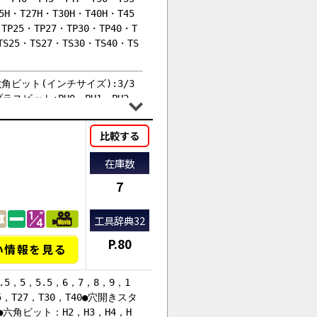
・T27H・T30H・T40H・T45
P25・TP27・TP30・TP40・T
S25・TS27・TS30・TS40・TS
●六角ビット(インチサイズ):3/3
 ●プラスビット:PH0・PH1・PH2・
ット:M4・M5・M6・M8・M10 ●
0mm(全長:65mm) ●ダブルエンド
比較する
在庫数
7
工具辞典32
P.80
い情報を見る
5，5，5.5，6，7，8，9，1
5，T27，T30，T40●穴開きスタ
 ●六角ビット：H2，H3，H4，H