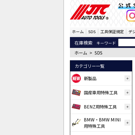
製品情報（SST） | JT
公式
ホーム
SDS
工具保証規定
デ
在庫検索
キーワード
ホーム
>
SDS
カテゴリー一覧
新製品
国産車用特殊工具
BENZ用特殊工具
BMW・BMW MINI
用特殊工具