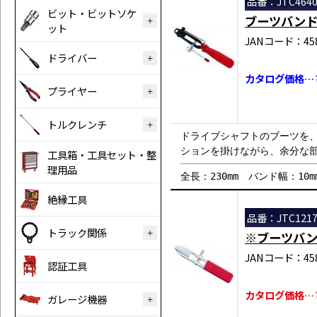
品番：JTC464
ビット・ビットソケ
ブーツバン
ット
JANコード：458
ドライバー
カタログ価格…￥
プライヤー
トルクレンチ
ドライブシャフトのブーツを
ションを掛けながら、余分な
工具箱・工具セット・整
理用品
全長：230mm バンド幅：10m
絶縁工具
品番：JTC121
トラック関係
※ブーツバ
JANコード：458
認証工具
カタログ価格…￥
ガレージ機器