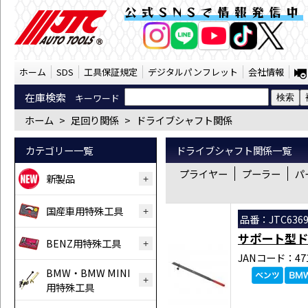
足回り関係 ドライブシャフト関係 （SST）
公式SNSで情報発信中
AI商品コンシェルジ
オンライン
ホーム
SDS
工具保証規定
デジタルパンフレット
会社情報
在庫検索
キーワード
ホーム
>
足回り関係
>
ドライブシャフト関係
カテゴリー一覧
ドライブシャフト関係一覧
プライヤー
プーラー
パ
新製品
国産車用特殊工具
品番：JTC636
サポート型ド
BENZ用特殊工具
JANコード：471
BMW・BMW MINI
用特殊工具