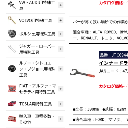
VW・AUDI用特殊工
カタログ価格…￥
具
VOLVO用特殊工具
バーが薄く狭い場所での作業
適合車種：ALFA ROMEO、BM
ポルシェ用特殊工具
ー、RENAULT、トヨタ、VOLV
ジャガー・ローバー
用特殊工具
品番：JTC694
インナードラ
ルノー・シトロエ
ン・プジョー用特殊
JANコード：471
工具
FIAT・アルファ・マ
カタログ価格…￥1
セラティ用特殊工具
TESLA用特殊工具
●全長：390mm ●爪幅：82mm
輸入車 車種多数・
●適合車種：FORD、マツダ、 V
その他