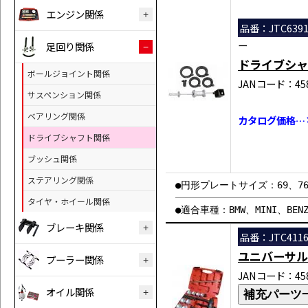
エンジン関係
品番：JTC6391
ー
足回り関係
ドライブシャ
ボールジョイント関係
JANコード：458
サスペンション関係
ベアリング関係
カタログ価格…￥6
ドライブシャフト関係
ブッシュ関係
ステアリング関係
●円形プレートサイズ：69、76
タイヤ・ホイール関係
●適合車種：BMW、MINI、BE
ブレーキ関係
品番：JTC411
ユニバーサル
プーラー関係
JANコード：458
オイル関係
補充パーツ