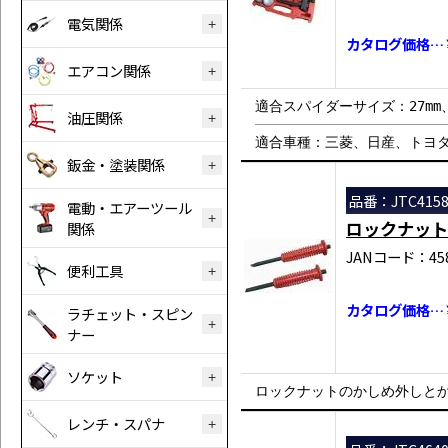
電気関係
カタログ価格…￥3
エアコン関係
適合スパイダーサイズ：27mm、
油圧関係
適合車種：三菱、日産、トヨタ
鈑金・塗装関係
品番：JTC415
電動・エアーツール
ロックナット
関係
JANコード：458
便利工具
カタログ価格…￥
ラチェット・スピン
ナー
ソケット
ロックナットのかしめ外しと
レンチ・スパナ