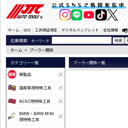
プーラー関係 （SST） | JTC Auto T
公式SNSで情報発信中
AI商品コンシェルジ
オンライン
ホーム
SDS
工具保証規定
デジタルパンフレット
会社情報
在庫検索
キーワード
ホーム
>
プーラー関係
カテゴリー一覧
プーラー関係一覧
新製品
国産車用特殊工具
BENZ用特殊工具
BMW・BMW MINI
用特殊工具