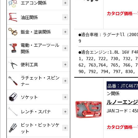
エアコン関係
カタログ価格…￥1
油圧関係
鈑金・塗装関係
●適合車種：ラグーナll（2001-
9
電動・エアーツール
関係
●適合エンジン:1.8L 16V F4P／2
1, 722, 722, 730, 732, 7
便利工具
62, 763,764, 765, 766, 7
90, 792, 794, 797, 830,
ラチェット・スピン
ナー
品番：JTC467
ン関係
ソケット
ルノーエンジ
JANコード：458
レンチ・スパナ
ビット・ビットソケ
カタログ価格…￥2
ット