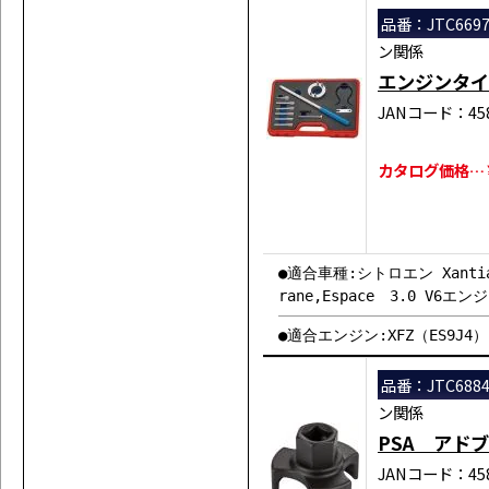
8,845,849,854,857,816, 
品番：JTC669
M9T 670,672,676,678,680,
ン関係
6,YS23DDT,YS23DDTT,706,
5 (3.5) V4Y 711,715,701
エンジンタイ
JANコード：458
カタログ価格…￥2
●適合車種:シトロエン Xantia 
rane,Espace 3.0 V6エン
●適合エンジン:XFZ（ES9J4）、L
品番：JTC688
ン関係
PSA アド
JANコード：458