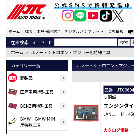
ルノー・シトロエン・プジョー用特殊工具 （
公式SNSで情報発信中
AI商品コンシェルジ
オンライン
ホーム
SDS
工具保証規定
デジタルパンフレット
会社情報
在庫検索
キーワード
ホーム
>
ルノー・シトロエン・プジョー用特殊工具
カテゴリー一覧
ルノー・シトロエン・プジョ
新製品
品番：JTC669
国産車用特殊工具
ン関係
エンジンタイ
BENZ用特殊工具
JANコード：458
BMW・BMW MINI
用特殊工具
カタログ価格…￥2