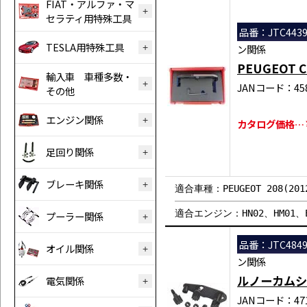
FIAT・アルファ・マ
セラティ用特殊工具
品番：JTC443
TESLA用特殊工具
ン関係
PEUGEOT
輸入車 車種多数・
JANコード：458
その他
エンジン関係
カタログ価格…￥2
足回り関係
ブレーキ関係
適合車種：PEUGEOT 208(2012
適合エンジン：HN02、HM01、E
プーラー関係
品番：JTC484
オイル関係
ン関係
ルノーカムシ
電気関係
JANコード：471