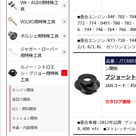
VW・AUDI用特殊工
具
●適合エンジン:D4F-702・704
VOLVO用特殊工具
772・774・D4Ft-780・782
6・744・746・764・766・800
ポルシェ用特殊工具
●適合エンジン:K7J-710・744
2/1.4/1.6L ガソリンエン
ジャガー・ローバー
用特殊工具
品番：JTC688
ルノー・シトロエ
ン関係
ン・プジョー用特殊
プジョーシト
工具
JANコード：458
エンジン関係
足回り関係
カタログ価格…￥
A/C・燃料関係
ミッション関係
●適合車種:2012年以降 プジョー 
外装・内装関係
8,408 etc ●ストレッチベ