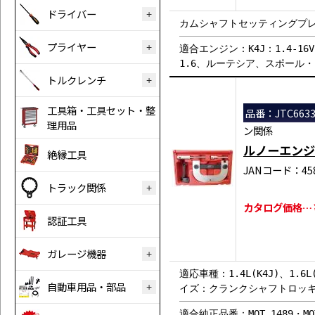
ドライバー
カムシャフトセッティングプ
プライヤー
適合エンジン：K4J：1.4-16V・
1.6、ルーテシア、スポール
トルクレンチ
工具箱・工具セット・整
品番：JTC663
理用品
ン関係
ルノーエンジ
絶縁工具
JANコード：458
トラック関係
カタログ価格…￥1
認証工具
ガレージ機器
適応車種：1.4L(K4J)、1.6L
自動車用品・部品
イズ：クランクシャフトロッキ
適合純正品番：MOT 1489・MOT