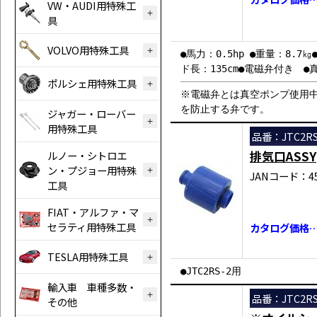
VW・AUDI用特殊工
具
VOLVO用特殊工具
●馬力：0.5hp ●重量：8.7
ド長：135cm●電磁弁付き ●
ポルシェ用特殊工具
※電磁弁とは真空ポンプ使用
を防止する弁です。
ジャガー・ローバー
用特殊工具
品番：JTC2RS
排気口ASSY
ルノー・シトロエ
ン・プジョー用特殊
JANコード：458
工具
FIAT・アルファ・マ
セラティ用特殊工具
カタログ価格…￥
TESLA用特殊工具
●JTC2RS-2用
輸入車 車種多数・
品番：JTC2RS
その他