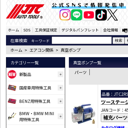
エアコン関係 真空ポンプ （SST） | JTC
公式SNSで情報発信中
AI商品コンシェルジ
オンライン
ホーム
SDS
工具保証規定
デジタルパンフレット
会社情報
在庫検索
キーワード
ホーム
>
エアコン関係
>
真空ポンプ
カテゴリー一覧
真空ポンプ一覧
パーツ
新製品
国産車用特殊工具
品番：JTC2RS
BENZ用特殊工具
ツーステー
JANコード：458
BMW・BMW MINI
補充パーツ
用特殊工具
カタログ価格…￥