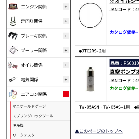
※オイルシ
エンジン関係
JANコード：458
足回り関係
カタログ価格…
ブレーキ関係
プーラー関係
●JTC2RS-2用
品番：PS0010
オイル関係
真空ポンプ
電気関係
JANコード：458
カタログ価格…￥
エアコン関係
マニホールドゲージ
TW-05ASN・TW-05AS-1用 
スプリングロックツール
洗浄機
▲このページのトップへ
リークテスター