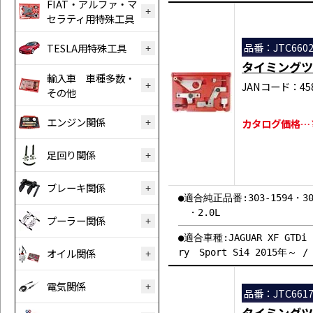
FIAT・アルファ・マ
セラティ用特殊工具
品番：JTC660
TESLA用特殊工具
タイミングツ
輸入車 車種多数・
JANコード：458
その他
エンジン関係
カタログ価格…￥2
足回り関係
ブレーキ関係
●適合純正品番:303-1594・303
・2.0L
プーラー関係
●適合車種:JAGUAR XF GTDi 
オイル関係
ry Sport Si4 2015年～
電気関係
品番：JTC661
タイミングツ