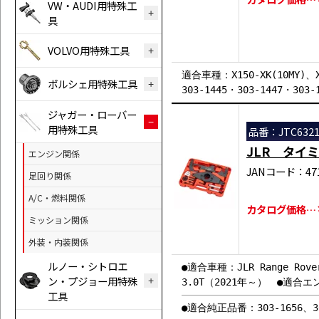
VW・AUDI用特殊工
具
VOLVO用特殊工具
適合車種：X150-XK(10MY)、
ポルシェ用特殊工具
303-1445・303-1447・303-
ジャガー・ローバー
用特殊工具
品番：JTC632
JLR タイ
エンジン関係
JANコード：471
足回り関係
A/C・燃料関係
カタログ価格…￥8
ミッション関係
外装・内装関係
ルノー・シトロエ
●適合車種：JLR Range Rove
ン・プジョー用特殊
3.0T（2021年～） ●適合エン
工具
●適合純正品番：303-1656、303