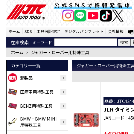
ジャガー・ローバー用特殊工具 （SST） |
公式SNSで情報発信中
AI商品コンシェルジ
オンライン
ホーム
SDS
工具保証規定
デジタルパンフレット
会社情報
在庫検索
キーワード
ホーム
>
ジャガー・ローバー用特殊工具
カテゴリー一覧
ジャガー・ローバー用特殊工
新製品
国産車用特殊工具
品番：JTC424
BENZ用特殊工具
JLR タイ
JANコード：458
BMW・BMW MINI
用特殊工具
カタログ価格…￥4