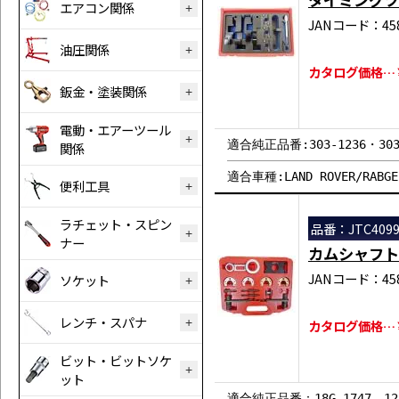
エアコン関係
JANコード：458
油圧関係
カタログ価格…￥4
鈑金・塗装関係
電動・エアーツール
適合純正品番:303-1236・303-
関係
適合車種:LAND ROVER/RAB
便利工具
ラチェット・スピン
品番：JTC409
ナー
カムシャフト
JANコード：458
ソケット
レンチ・スパナ
カタログ価格…￥6
ビット・ビットソケ
ット
適合純正品番：18G 1747、12-18