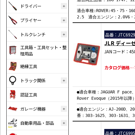
ドライバー
適合車種:ROVER:45・75・160・
2.5 適合エンジン：2.0V6・2.
プライヤー
トルクレンチ
品番：JTC692
JLR ディ
工具箱・工具セット・整
JANコード：458
理用品
絶縁工具
カタログ価格…￥7
トラック関係
●適合車種：JAGUAR F pace、
認証工具
Rover Evoque（2015年以降
ガレージ機器
●適合エンジン：AJ-200D、20
番：303-1625、303-1631、3
自動車用品・部品
品番：JTC699