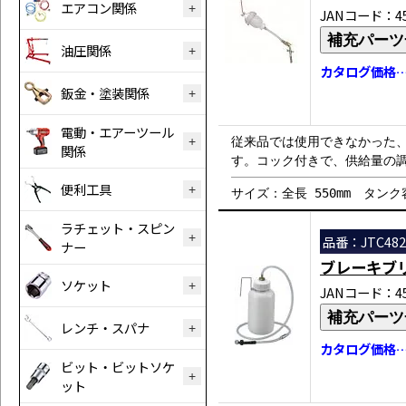
エアコン関係
JANコード：458
補充パーツ
油圧関係
カタログ価格…￥
鈑金・塗装関係
電動・エアーツール
従来品では使用できなかった
関係
す。コック付きで、供給量の調
便利工具
サイズ：全長 550mm タンク
ラチェット・スピン
品番：JTC482
ナー
ブレーキブ
ソケット
JANコード：458
補充パーツ
レンチ・スパナ
カタログ価格…￥
ビット・ビットソケ
ット