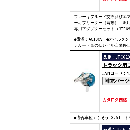
ブレーキフルード交換及びエ
ーキブリーダー（電動）、汎
専用アダプターセット（JTC6
●電源：AC100V ●オイルタ
フルード量の低レベル自動停
品番：JTC623
トラック用
JANコード：471
補充パーツ
カタログ価格…￥
●適合車種：ふそう 3.5T トラ
品番：JTC623