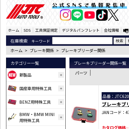
ブレーキ関係 ブレーキブリーダー関係 （SS
公式SNSで情報発信中
AI商品コンシェルジ
オンライン
ホーム
SDS
工具保証規定
デジタルパンフレット
会社情報
在庫検索
キーワード
ホーム
>
ブレーキ関係
>
ブレーキブリーダー関係
カテゴリー一覧
ブレーキブリーダー関係一覧
パーツ
新製品
国産車用特殊工具
品番：JTC620
BENZ用特殊工具
ブレーキブ
JANコード：471
BMW・BMW MINI
用特殊工具
カタログ価格…￥