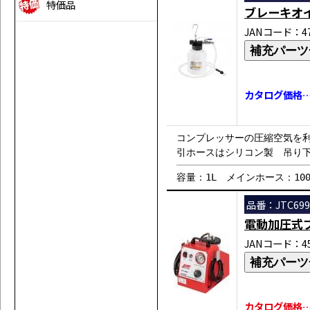
特価品
ブレーキオ
JANコード：471
補充パーツ
カタログ価格…￥
コンプレッサーの圧縮空気を
引ホースはシリコン製 吊り下
容量：1L メインホース：100
品番：JTC699
電動加圧式
JANコード：458
補充パーツ
カタログ価格…￥