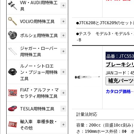
VW・AUDI用特殊工
具
VOLVO用特殊工具
●JTC6208とJTC6209のセッ
●テスラ モデル3・モデルS・X・
ポルシェ用特殊工具
-B
ジャガー・ローバー
用特殊工具
品番：JTC553
ブレーキシ
ルノー・シトロエ
ン・プジョー用特殊
JANコード：458
工具
補充パーツ
FIAT・アルファ・マ
カタログ価格…￥
セラティ用特殊工具
TESLA用特殊工具
計量法対応
輸入車 車種多数・
容量：200cc（目盛10cc刻
その他
さ：190mmホース外径：8Φ 