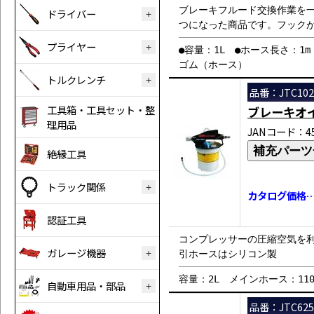
ブレーキフルード交換作業を
ドライバー
つになった商品です。フック
プライヤー
●容量：1L ●ホース長さ：1
ゴム（ホース）
トルクレンチ
品番：JTC102
工具箱・工具セット・整
ブレーキオ
理用品
JANコード：458
補充パーツ
絶縁工具
トラック関係
カタログ価格…￥
認証工具
コンプレッサーの圧縮空気を
ガレージ機器
引ホースはシリコン製
容量：2L メインホース：110
自動車用品・部品
品番：JTC625