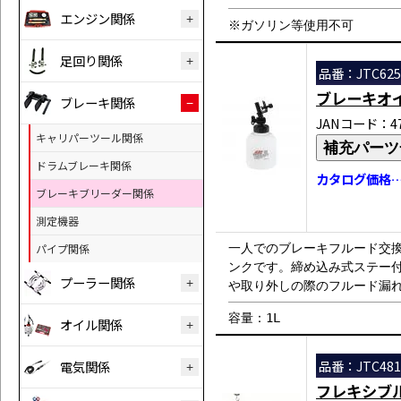
エンジン関係
※ガソリン等使用不可
足回り関係
品番：JTC625
ブレーキオ
ブレーキ関係
JANコード：471
キャリパーツール関係
補充パーツ
ドラムブレーキ関係
カタログ価格…￥
ブレーキブリーダー関係
測定機器
パイプ関係
一人でのブレーキフルード交
ンクです。締め込み式ステー
プーラー関係
や取り外しの際のフルード漏
容量：1L
オイル関係
品番：JTC481
電気関係
フレキシブ