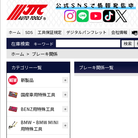
ブレーキ関係 （SST） | JTC Auto T
公式SNSで情報発信中
AI商品コンシェルジ
オンライン
ホーム
SDS
工具保証規定
デジタルパンフレット
会社情報
在庫検索
キーワード
ホーム
>
ブレーキ関係
カテゴリー一覧
ブレーキ関係一覧
新製品
国産車用特殊工具
BENZ用特殊工具
BMW・BMW MINI
用特殊工具