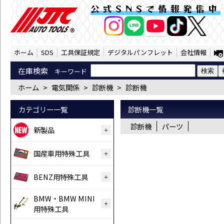
電気関係 診断機 診断機（SST） | JTC 
公式SNSで情報発信中
AI商品コンシェルジ
オンライン
ホーム
SDS
工具保証規定
デジタルパンフレット
会社情報
在庫検索
キーワード
ホーム
>
電気関係
>
診断機
>
診断機
カテゴリー一覧
診断機一覧
診断機
パーツ
新製品
国産車用特殊工具
BENZ用特殊工具
BMW・BMW MINI
用特殊工具