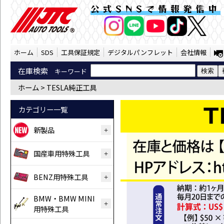
TESLA純正工具（SST） | JTC Auto 
公式SNSで情報発信中
AI商品コンシェルジ
オンライン
ホーム
SDS
工具保証規定
デジタルパンフレット
会社情報
在庫検索
キーワード
ホーム > TESLA純正工具
カテゴリー一覧
新製品
国産車用特殊工具
BENZ用特殊工具
BMW・BMW MINI
用特殊工具